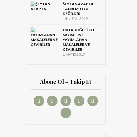
ŞEYTAN AZAPTA:
TANRI MUTLU
DEĞILDIR
14 NISAN 2019
ORTADOĞU ÖZEL
SAYISI – IV :
YAYIMLANAN
MAKALELER VE
ÇEVIRILER
1 MAYIS 2017
Abone Ol – Takip Et