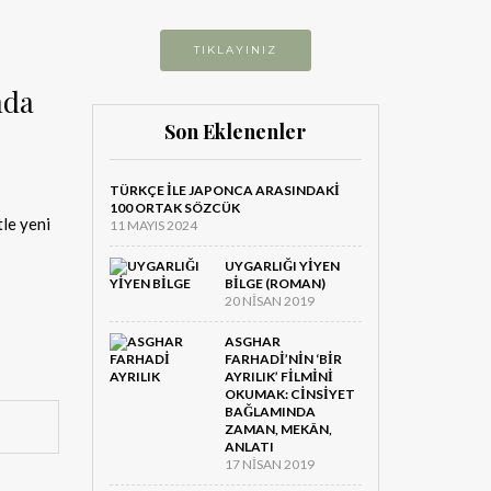
TIKLAYINIZ
nda
Son Eklenenler
TÜRKÇE ILE JAPONCA ARASINDAKI
100 ORTAK SÖZCÜK
le yeni
11 MAYIS 2024
UYGARLIĞI YIYEN
BILGE (ROMAN)
20 NISAN 2019
ASGHAR
FARHADI’NIN ‘BIR
AYRILIK’ FILMINI
OKUMAK: CINSIYET
BAĞLAMINDA
ZAMAN, MEKÂN,
ANLATI
17 NISAN 2019