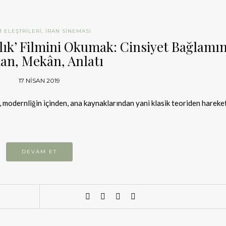
M ELEŞTRILERI
,
İRAN SINEMASI
ılık’ Filmini Okumak: Cinsiyet Bağlamı
an, Mekân, Anlatı
17 NISAN 2019
odernliğin içinden, ana kaynaklarından yani klasik teoriden hareket
DEVAM ET