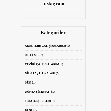
Instagram
Kategoriler
AKADEMIK ÇALIŞMALARIM
(10)
BELGESEL
(6)
ÇEVIRI ÇALIŞMALARIM
(5)
DIL ARAŞTIRMALARI
(8)
DIZI
(1)
DÜNYA SINEMASI
(1)
FILM ELEŞTRILERI
(2)
GENEL
(2)