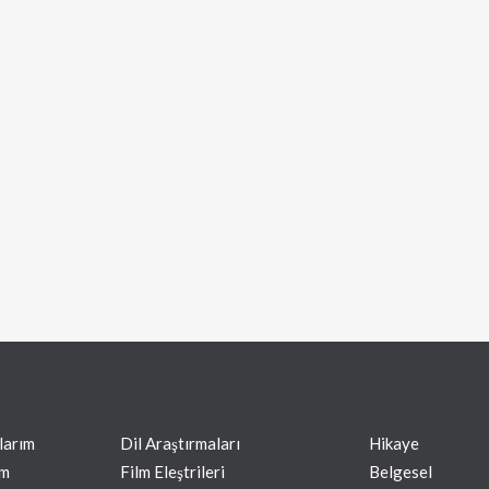
larım
Dil Araştırmaları
Hikaye
ım
Film Eleştrileri
Belgesel