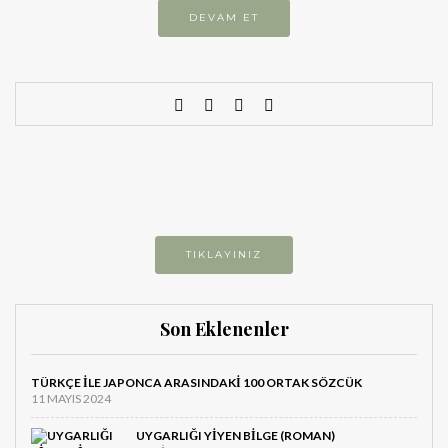
DEVAM ET
TIKLAYINIZ
Son Eklenenler
TÜRKÇE ILE JAPONCA ARASINDAKI 100 ORTAK SÖZCÜK
11 MAYIS 2024
UYGARLIĞI YIYEN BILGE (ROMAN)