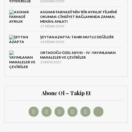
20 NISAN 2019
ASGHAR FARHADI’NIN ‘BIR AYRILIK’ FILMINI
OKUMAK: CINSIYET BAĞLAMINDA ZAMAN,
MEKÂN, ANLATI
17 NISAN 2019
ŞEYTAN AZAPTA: TANRI MUTLU DEĞILDIR
14 NISAN 2019
ORTADOĞU ÖZEL SAYISI – IV : YAYIMLANAN
MAKALELER VE ÇEVIRILER
1 MAYIS 2017
Abone Ol – Takip Et