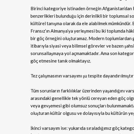
Birinci kategoriye istinaden örneğin Afganistan’dan 
benzerlikleri bulunduğu için derinlikli bir toplumsal 
kültürel tanışma olarak da ele alabilmek mümkündür. B
Fransız’ın Almanya’ya yerleşmesi bu iki toplumda hâk
bir göç örneğini oluşturamaz. Modern toplumlardan g
itibarıyla siyasi veya bilimsel görevler ve bazen şah
sorunsallaşmaya yol açmamaktadır. Ama son kategori
göç etmesine tanık olmaktayız.
Tez çalışmasının varsayımı şu tespite dayandırılmıştır
Tüm sorunların farklılıklar üzerinden yaşandığını v
arasındaki genellikle tek yönlü cereyan eden göç olgu
veya gevşemesi gibi olumsuz sonuçları bulunmamaktad
oluşturan kültür olgusu ve dolayısıyla bu kültürün ye
İkinci varsayım ise: yukarıda sıraladığımız göç kate