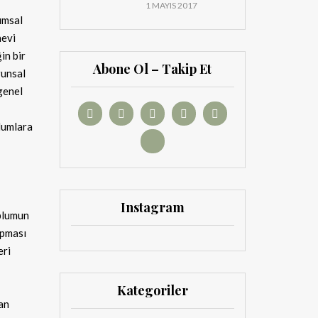
1 MAYIS 2017
umsal
nevi
in bir
Abone Ol – Takip Et
runsal
genel
lumlara
Instagram
oplumun
opması
eri
Kategoriler
an