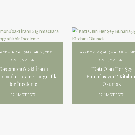
ADEMIK ÇALIŞMALARIM
,
TEZ
AKADEMIK ÇALIŞMALARIM
,
M
ÇALIŞMALARI
ÇALIŞMALARI
Kastamonu’daki İranlı
“Katı Olan Her Şey
nmacılara dair Etnografik
Buharlaşıyor” Kitabın
bir İnceleme
Okumak
17 MART 2017
17 MART 2017