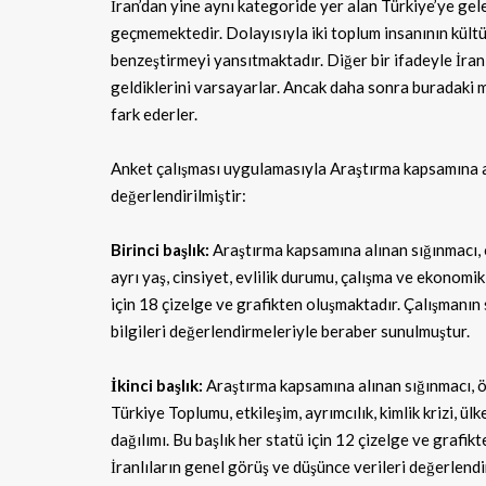
İran’dan yine aynı kategoride yer alan Türkiye’ye gel
geçmemektedir. Dolayısıyla iki toplum insanının kültür
benzeştirmeyi yansıtmaktadır. Diğer bir ifadeyle İranlı
geldiklerini varsayarlar. Ancak daha sonra buradaki me
fark ederler.
Anket çalışması uygulamasıyla Araştırma kapsamına alı
değerlendirilmiştir:
Birinci başlık:
Araştırma kapsamına alınan sığınmacı, ö
ayrı yaş, cinsiyet, evlilik durumu, çalışma ve ekonomik
için 18 çizelge ve grafikten oluşmaktadır. Çalışmanın
bilgileri değerlendirmeleriyle beraber sunulmuştur.
İkinci başlık:
Araştırma kapsamına alınan sığınmacı, öğ
Türkiye Toplumu, etkileşim, ayrımcılık, kimlik krizi, 
dağılımı. Bu başlık her statü için 12 çizelge ve grafi
İranlıların genel görüş ve düşünce verileri değerlen