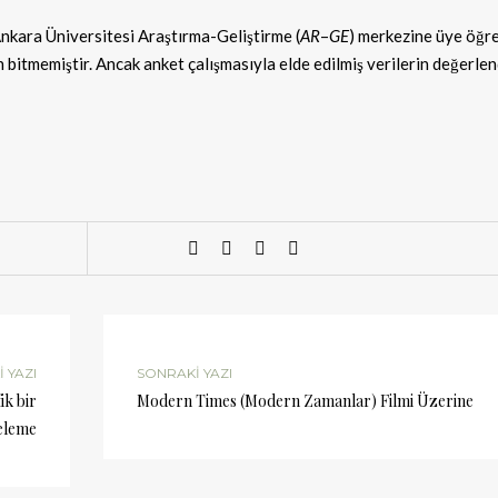
nkara Üniversitesi Araştırma-Geliştirme (
AR
–
GE
) merkezine üye öğre
n bitmemiştir. Ancak anket çalışmasıyla elde edilmiş verilerin değerle
 YAZI
SONRAKI YAZI
ik bir
Modern Times (Modern Zamanlar) Filmi Üzerine
eleme