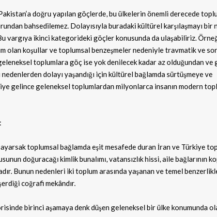
Pakistan’a doğru yapılan göçlerde, bu ülkelerin önemli derecede topl
sorundan bahsedilemez. Dolayısıyla buradaki kültürel karşılaşmayı bir 
u vargıya ikinci kategorideki göçler konusunda da ulaşabiliriz. Örneğ
im olan koşullar ve toplumsal benzeşmeler nedeniyle travmatik ve so
eleneksel toplumlara göç ise yok denilecek kadar az olduğundan ve 
si nedenlerden dolayı yaşandığı için kültürel bağlamda sürtüşmeye ve
ye gelince geleneksel toplumlardan milyonlarca insanın modern top
:
arsayarsak toplumsal bağlamda eşit mesafede duran İran ve Türkiye t
sunun doğuracağı kimlik bunalımı, vatansızlık hissi, aile bağlarının k
ır. Bunun nedenleri iki toplum arasında yaşanan ve temel benzerlikl
şerdiği coğrafi mekândır.
gorisinde birinci aşamaya denk düşen geleneksel bir ülke konumunda ol