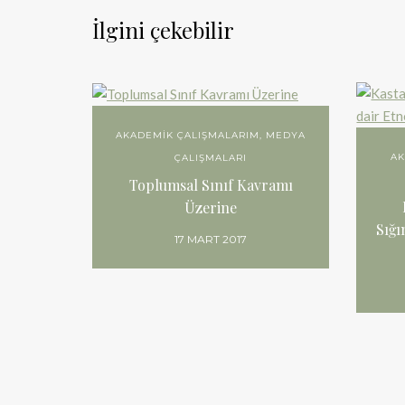
İlgini çekebilir
AKADEMIK ÇALIŞMALARIM
,
MEDYA
AK
ÇALIŞMALARI
Toplumsal Sınıf Kavramı
Üzerine
Sığı
17 MART 2017