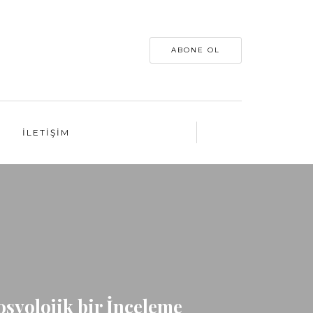
ABONE OL
İLETIŞIM
osyolojik bir İnceleme