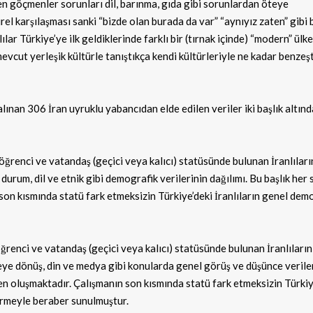
en göçmenler sorunları dil, barınma, gıda gibi sorunlardan öteye
el karşılaşması sanki “bizde olan burada da var” “aynıyız zaten” gibi 
lar Türkiye’ye ilk geldiklerinde farklı bir (tırnak içinde) “modern” ülk
vcut yerleşik kültürle tanıştıkça kendi kültürleriyle ne kadar benzeşt
nan 306 İran uyruklu yabancıdan elde edilen veriler iki başlık altınd
ğrenci ve vatandaş (geçici veya kalıcı) statüsünde bulunan İranlıları
 durum, dil ve etnik gibi demografik verilerinin dağılımı. Bu başlık her 
 son kısmında statü fark etmeksizin Türkiye’deki İranlıların genel dem
renci ve vatandaş (geçici veya kalıcı) statüsünde bulunan İranlıların
ülkeye dönüş, din ve medya gibi konularda genel görüş ve düşünce verile
kten oluşmaktadır. Çalışmanın son kısmında statü fark etmeksizin Türkiy
dirmeyle beraber sunulmuştur.