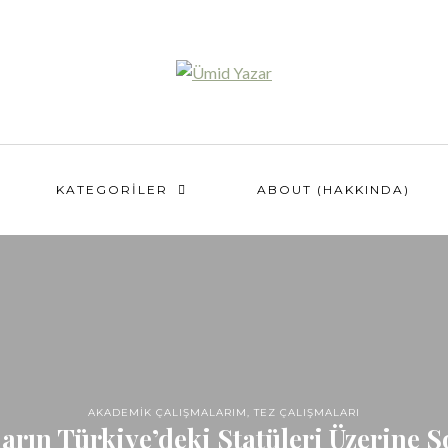
KATEGORILER
ABOUT (HAKKINDA)
AKADEMIK ÇALIŞMALARIM
,
TEZ ÇALIŞMALARI
arın Türkiye’deki Statüleri Üzerine S