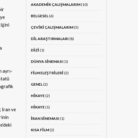
AKADEMIK ÇALIŞMALARIM
(10)
bir
BELGESEL
(6)
eye
iğini
ÇEVIRI ÇALIŞMALARIM
(5)
DIL ARAŞTIRMALARI
(8)
a
DIZI
(1)
DÜNYA SINEMASI
(1)
n ayrı-
FILM ELEŞTRILERI
(2)
statü
GENEL
(2)
ografik
HIKAYE
(2)
HIKAYE
(1)
; İran ve
rinin
İRAN SINEMASI
(1)
e’deki
KISA FILM
(2)