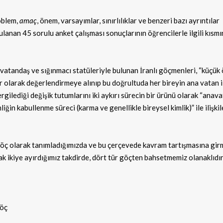
oblem,
amaç
, önem, varsayımlar, sınırlılıklar ve benzeri bazı ayrıntılar
lanan 45 sorulu anket çalışması sonuçlarının öğrencilerle ilgili kısm
atandaş ve sığınmacı statüleriyle bulunan İranlı göçmenleri, “küçük 
r olarak değerlendirmeye alınıp bu doğrultuda her bireyin ana vatan i
gilediği değişik tutumlarını iki aykırı sürecin bir ürünü olarak “anav
mliğin kabullenme süreci (karma ve genellikle bireysel kimlik)” ile ilişki
 göç olarak tanımladığımızda ve bu çerçevede kavram tartışmasına gi
k ikiye ayırdığımız takdirde, dört tür göçten bahsetmemiz olanaklıdır
göç