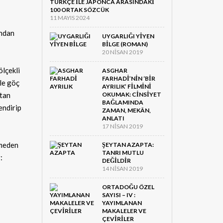
TÜRKÇE ILE JAPONCA ARASINDAKI
100 ORTAK SÖZCÜK
11 MAYIS 2024
ından
UYGARLIĞI YIYEN
BILGE (ROMAN)
20 NISAN 2019
ölçekli
ASGHAR
FARHADI’NIN ‘BIR
le göç
AYRILIK’ FILMINI
atan
OKUMAK: CINSIYET
BAĞLAMINDA
lendirip
ZAMAN, MEKÂN,
ANLATI
17 NISAN 2019
rmeden
ŞEYTAN AZAPTA:
TANRI MUTLU
:
DEĞILDIR
14 NISAN 2019
ORTADOĞU ÖZEL
SAYISI – IV :
YAYIMLANAN
MAKALELER VE
ÇEVIRILER